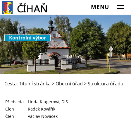
MENU
Kontrolní výbor
Cesta:
Titulní stránka
>
Obecní úřad
>
Struktura úřadu
Předseda
Linda Klugerová, DiS.
Člen
Radek Kovářík
Člen
Václav Nováček