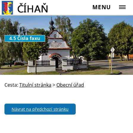
MENU
4.5 Čísla faxu
Cesta:
Titulní stránka
>
Obecní úřad
Návrat na předchozí stránku