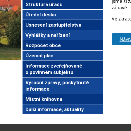
jsme si 
Struktura úřadu
zábavě.
Úřední deska
Ve zkrat
Usnesení zastupitelstva
Vyhlášky a nařízení
Návr
Rozpočet obce
Územní plán
Informace zveřejňované
o povinném subjektu
Výroční zprávy, poskytnuté
informace
Místní knihovna
Další informace, aktuality