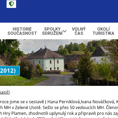
HISTORIE
SPOLKY
VOLNÝ
OKOLÍ
SOUČASNOST
SDRUŽENÍ
ČAS
TURISTIKA
.2012)
hasiči
roce jsme se v sestavě ( Hana Perniklová,Ivana Nováčková, K
h MH v Zelené Lhotě. Sešlo se přes 50 vedoucích MH. Členo
h Hry Plamen, zhodnotili uplynulý rok a připravili pro nás z