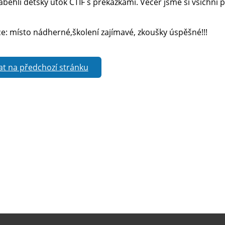
zaběhli dětský útok CTIF s překážkami. Večer jsme si všichni
ce: místo nádherné,školení zajímavé, zkoušky úspěšné!!!
at na předchozí stránku