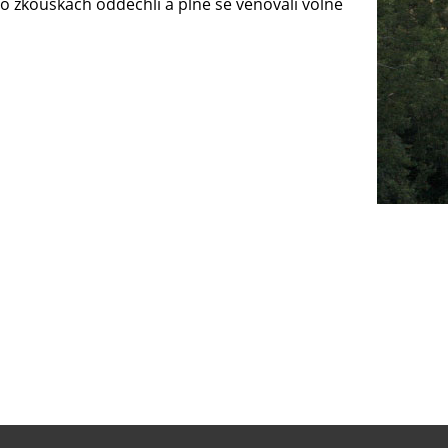
 po zkouškách oddechli a plně se věnovali volné