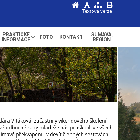
Textová verze
PRAKTICKÉ
ŠUMAVA,
FOTO
KONTAKT
INFORMACE
REGION
lára Vitáková) zúčastnily víkendového školení
vé odborné rady mládeže nás proškolili ve všech
ajímavé překvapení - v devítičlenných sestavách