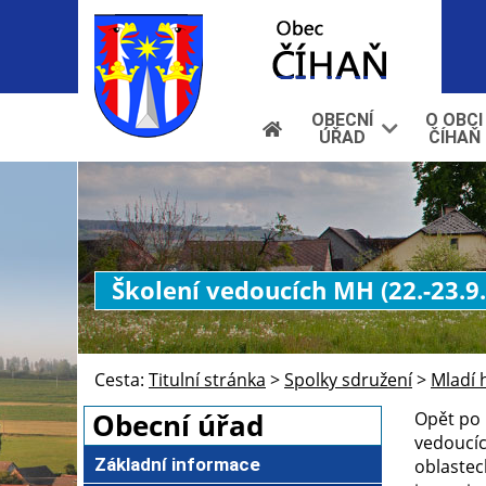
OBECNÍ
O OBCI
ÚŘAD
ČÍHAŇ
Školení vedoucích MH (22.-23.9
Cesta:
Titulní stránka
>
Spolky sdružení
>
Mladí 
Obecní úřad
Opět po 
vedoucíc
Základní informace
oblastec